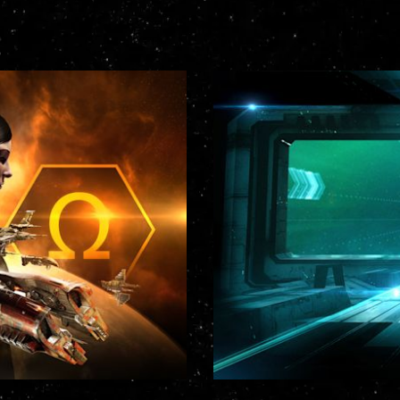
deinen Verstand in d
eine weit entfernte
wiedergeboren werde
Ziele zu verfolgen,
durch die Sterne ba