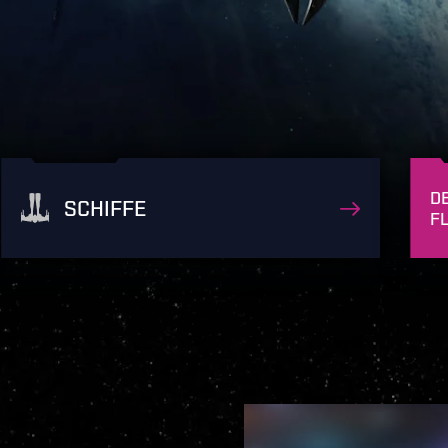
D
SCHIFFE
F