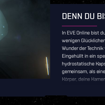
DENN DU B
In EVE Online bist d
wenigen Glücklichen
Wunder der Technik v
Eingehüllt in ein sp
hydrostatische Kaps
gemeinsam, als eine
Körper, deine Kame
Energiespeicher zu
Ausdruck deines Wil
Todes zeichnet eine