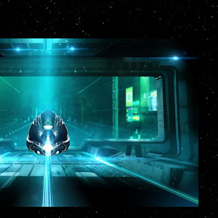
igitaler Form auf und übermittelt ihn in
 Klonbucht, wodurch du endlos
n kannst. Auf ewig frei jedes deiner
 während du dir deinen eigenen Weg
hnst.