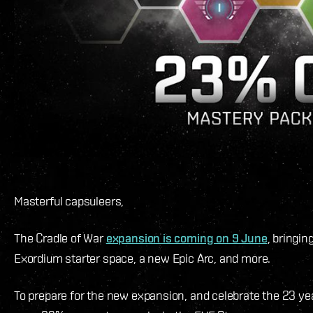
Masterful capsuleers,
The Cradle of War
expansion is coming on 9 June
, bringin
Exordium starter space, a new Epic Arc, and more.
To prepare for the new expansion, and celebrate the 23 ye