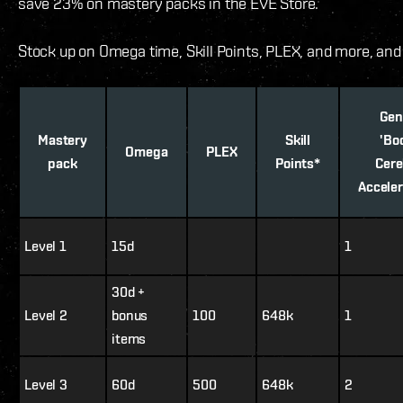
save 23% on mastery packs in the EVE Store.
Stock up on Omega time, Skill Points, PLEX, and more, and
Gen
Mastery
Skill
'Bo
Omega
PLEX
pack
Points*
Cere
Acceler
Level 1
15d
1
30d +
Level 2
bonus
100
648k
1
items
Level 3
60d
500
648k
2