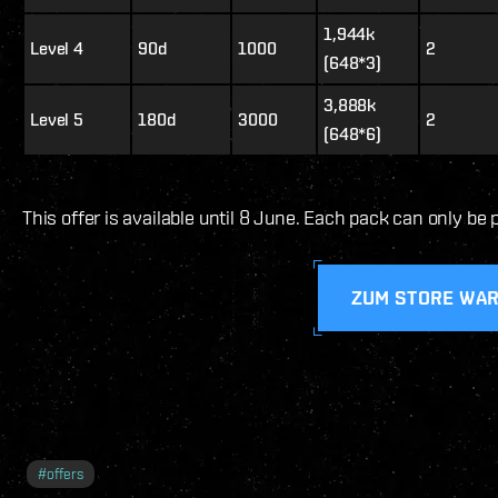
1,944k
Level 4
90d
1000
2
(648*3)
3,888k
Level 5
180d
3000
2
(648*6)
This offer is available until 8 June. Each pack can only b
ZUM STORE WA
#
offers