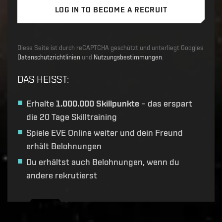
LOG IN TO BECOME A RECRUIT
Diese Seite ist durch reCAPTCHA geschützt und unterliegt Googles
Datenschutzrichtlinien
und
Nutzungsbestimmungen
.
DAS HEISST
:
Erhalte
1.000.000 Skillpunkte
– das erspart
die 20 Tage Skilltraining
Spiele EVE Online weiter und dein Freund
erhält Belohnungen
Du erhältst auch Belohnungen, wenn du
andere rekrutierst
Recruitment service url to use:
https://eve-web-user-