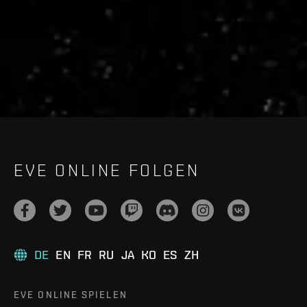
live.evetech.net/api/v1
Flag is
ON
EVE ONLINE FOLGEN
DE
EN
FR
RU
JA
KO
ES
ZH
EVE ONLINE SPIELEN