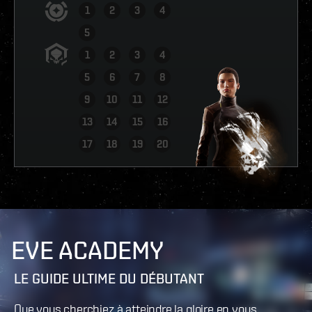
1
2
3
4
5
1
2
3
4
5
6
7
8
9
10
11
12
13
14
15
16
VOIR LE RAPPORT
17
18
19
20
EVE ACADEMY
LE GUIDE ULTIME DU DÉBUTANT
Que vous cherchiez à atteindre la gloire en vous