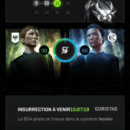
9
10
11
12
VOIR LE RAPPORT
13
14
15
16
30
60
GURISTAS
INSURRECTION À VENIR
15
:
07
:
18
La BOA pirate se trouve dans le système
Ikoskio