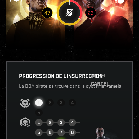
47
23
ANGEL
PROGRESSION DE L'INSURRECTION
CARTEL
La BOA pirate se trouve dans le système
Kamela
1
2
3
4
5
1
2
3
4
5
6
7
8