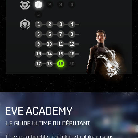
1
2
3
4
5
1
2
3
4
5
6
7
8
9
10
11
12
13
14
15
16
VOIR LE RAPPORT
17
18
19
20
EVE ACADEMY
LE GUIDE ULTIME DU DÉBUTANT
Que vous cherchiez à atteindre la gloire en vous