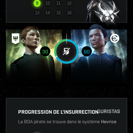
9
10
11
12
VOIR LE RAPPORT
13
14
15
16
30
60
GURISTAS
PROGRESSION DE L'INSURRECTION
La BOA pirate se trouve dans le système
Hevrice