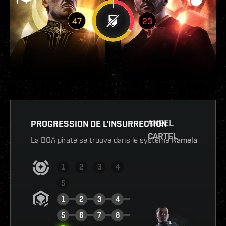
47
23
ANGEL
PROGRESSION DE L'INSURRECTION
CARTEL
La BOA pirate se trouve dans le système
Kamela
1
2
3
4
5
1
2
3
4
5
6
7
8