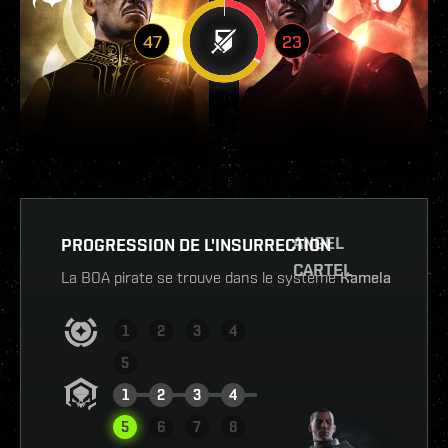
47
23
ANGEL
PROGRESSION DE L'INSURRECTION
CARTEL
La BOA pirate se trouve dans le système
Kamela
1
2
3
4
5
1
2
3
4
5
6
7
8