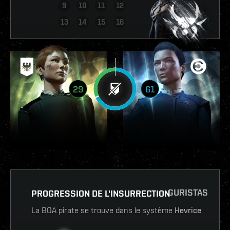
9
10
11
12
VOIR LE RAPPORT
13
14
15
16
29
61
GURISTAS
PROGRESSION DE L'INSURRECTION
La BOA pirate se trouve dans le système
Hevrice