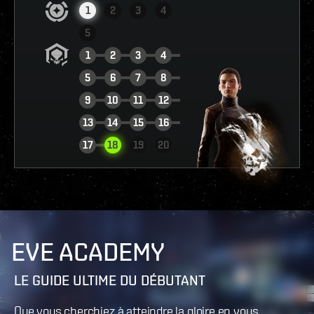
1
2
3
4
5
1
2
3
4
5
6
7
8
9
10
11
12
13
14
15
16
VOIR LE RAPPORT
17
18
19
20
EVE ACADEMY
LE GUIDE ULTIME DU DÉBUTANT
Que vous cherchiez à atteindre la gloire en vous