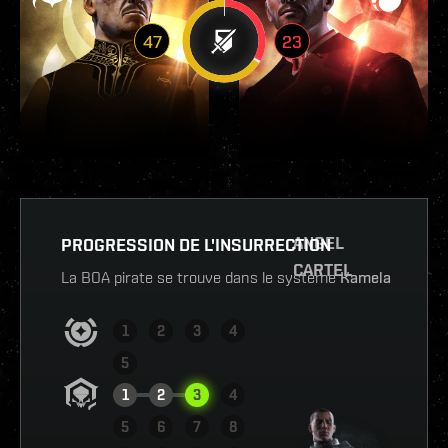
47
23
ANGEL
PROGRESSION DE L'INSURRECTION
CARTEL
La BOA pirate se trouve dans le système
Kamela
1
2
3
4
5
1
2
3
4
5
6
7
8