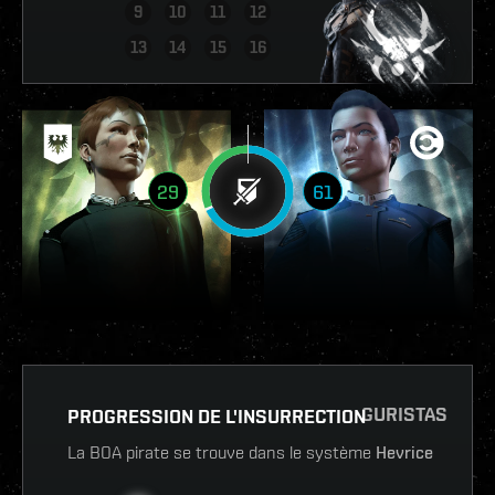
9
10
11
12
VOIR LE RAPPORT
13
14
15
16
29
61
GURISTAS
PROGRESSION DE L'INSURRECTION
La BOA pirate se trouve dans le système
Hevrice