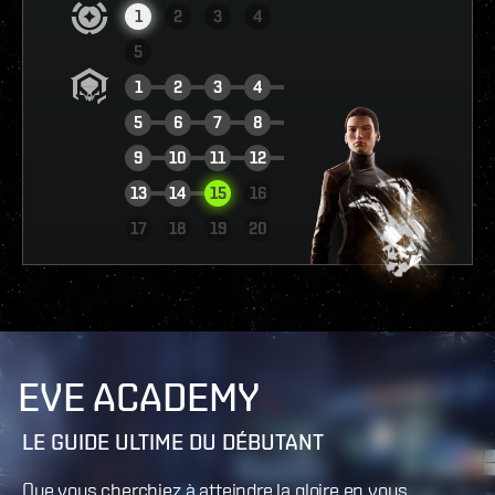
1
2
3
4
5
1
2
3
4
5
6
7
8
9
10
11
12
13
14
15
16
VOIR LE RAPPORT
17
18
19
20
EVE ACADEMY
LE GUIDE ULTIME DU DÉBUTANT
Que vous cherchiez à atteindre la gloire en vous