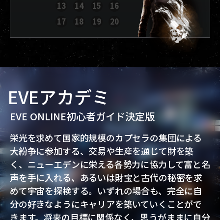
13
14
15
16
レポートを表示
17
18
19
20
EVEアカデミ
EVE ONLINE初心者ガイド決定版
栄光を求めて国家的規模のカプセラの集団による
大紛争に参加する、交易や生産を通じて財を築
く、ニューエデンに栄える各勢力に協力して富と名
声を手に入れる、あるいは財宝と古代の秘密を求
めて宇宙を探検する。いずれの場合も、完全に自
分の好きなようにキャリアを築いていくことがで
きます。将来の目標に関係なく、思うがままに自分