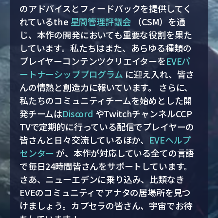
のアドバイスとフィードバックを提供してく
れているthe
星間管理評議会
（CSM）を通
じ、本作の開発においても重要な役割を果た
しています。私たちはまた、あらゆる種類の
プレイヤーコンテンツクリエイターを
EVEパ
ートナーシッププログラム
に迎え入れ、皆さ
んの情熱と創造力に報いています。 さらに、
私たちのコミュニティチームを始めとした開
発チームは
Discord
やTwitchチャンネルCCP
TVで定期的に行っている配信でプレイヤーの
皆さんと日々交流しているほか、
EVEヘルプ
センター
が、本作が対応している全ての言語
で毎日24時間皆さんをサポートしています。
さあ、ニューエデンに乗り込み、比類なき
EVEのコミュニティでアナタの居場所を見つ
けましょう。カプセラの皆さん、宇宙でお待