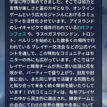
宇宙に呼び集めてきました。そこでは協力と
友情が楽しさと富のカギとなり、オンライン
ゲームという広大なジャンルにおけるコミュ
ニティを活性化させています。 アイスランド
のレイキャビクで毎年行われている
EVEファ
ンフェス
や、ラスベガスやロンドン、トロン
ト、ベルリンを始めとした数多くの場所で行
われている プレイヤー交流会 などの公式イベ
ントを通して、この特別なコミュニティはモ
ニターの外にも広がっています。そこではプ
レイヤーと開発チームが共に思い出話に花を
咲かせ、パーティーで盛り上がり、旧友や旧
敵に会い、また同じ宇宙で活躍する同胞たち
と知り合って末永く続く関係を築いたりして
います！ EVEコミュニティは、毎年プレイヤ
ーの中から民主的に選出され、開発チームと
の会合にてEVEの世界の機能や未来について