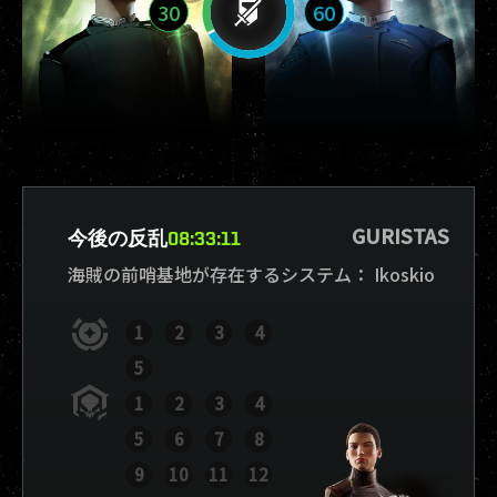
30
60
GURISTAS
今後の反乱
08
:
33
:
10
海賊の前哨基地が存在するシステム：
Ikoskio
1
2
3
4
5
1
2
3
4
5
6
7
8
9
10
11
12