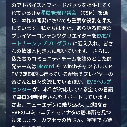
のアドバイスとフィードバックを提供してく
れているthe
星間管理評議会
（CSM）を通
じ、本作の開発においても重要な役割を果た
しています。私たちはまた、あらゆる種類の
プレイヤーコンテンツクリエイターを
EVEパ
ートナーシッププログラム
に迎え入れ、皆さ
んの情熱と創造力に報いています。 さらに、
私たちのコミュニティチームを始めとした開
発チームは
Discord
やTwitchチャンネルCCP
TVで定期的に行っている配信でプレイヤーの
皆さんと日々交流しているほか、
EVEヘルプ
センター
が、本作が対応している全ての言語
で毎日24時間皆さんをサポートしています。
さあ、ニューエデンに乗り込み、比類なき
EVEのコミュニティでアナタの居場所を見つ
けましょう。カプセラの皆さん、宇宙でお待