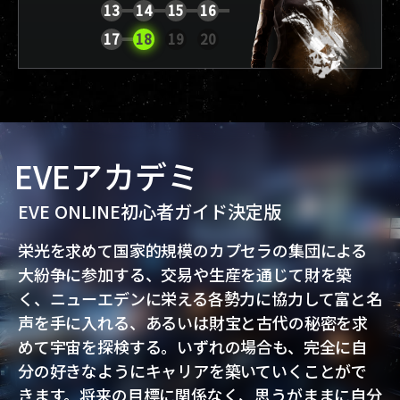
13
14
15
16
レポートを表示
17
18
19
20
EVEアカデミ
EVE ONLINE初心者ガイド決定版
栄光を求めて国家的規模のカプセラの集団による
大紛争に参加する、交易や生産を通じて財を築
く、ニューエデンに栄える各勢力に協力して富と名
声を手に入れる、あるいは財宝と古代の秘密を求
めて宇宙を探検する。いずれの場合も、完全に自
分の好きなようにキャリアを築いていくことがで
きます。将来の目標に関係なく、思うがままに自分