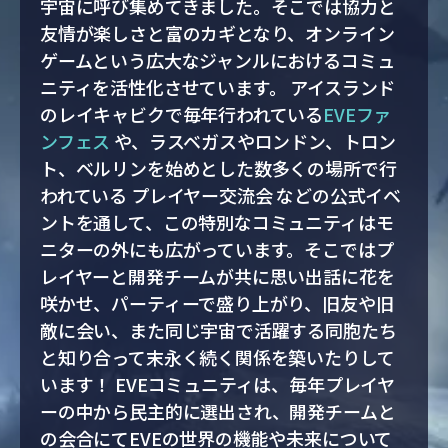
宇宙に呼び集めてきました。そこでは協力と
友情が楽しさと富のカギとなり、オンライン
ゲームという広大なジャンルにおけるコミュ
ニティを活性化させています。 アイスランド
のレイキャビクで毎年行われている
EVEファ
ンフェス
や、ラスベガスやロンドン、トロン
ト、ベルリンを始めとした数多くの場所で行
われている プレイヤー交流会 などの公式イベ
ントを通して、この特別なコミュニティはモ
ニターの外にも広がっています。そこではプ
レイヤーと開発チームが共に思い出話に花を
咲かせ、パーティーで盛り上がり、旧友や旧
敵に会い、また同じ宇宙で活躍する同胞たち
と知り合って末永く続く関係を築いたりして
います！ EVEコミュニティは、毎年プレイヤ
ーの中から民主的に選出され、開発チームと
の会合にてEVEの世界の機能や未来について