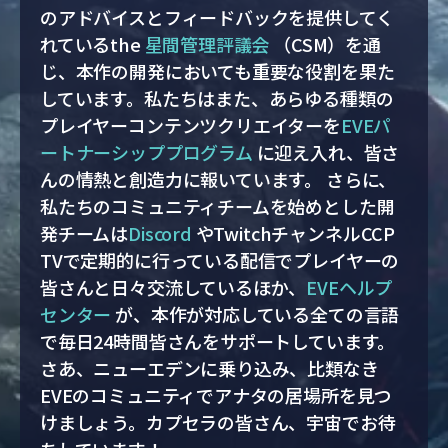
のアドバイスとフィードバックを提供してく
れているthe
星間管理評議会
（CSM）を通
じ、本作の開発においても重要な役割を果た
しています。私たちはまた、あらゆる種類の
プレイヤーコンテンツクリエイターを
EVEパ
ートナーシッププログラム
に迎え入れ、皆さ
んの情熱と創造力に報いています。 さらに、
私たちのコミュニティチームを始めとした開
発チームは
Discord
やTwitchチャンネルCCP
TVで定期的に行っている配信でプレイヤーの
皆さんと日々交流しているほか、
EVEヘルプ
センター
が、本作が対応している全ての言語
で毎日24時間皆さんをサポートしています。
さあ、ニューエデンに乗り込み、比類なき
EVEのコミュニティでアナタの居場所を見つ
けましょう。カプセラの皆さん、宇宙でお待