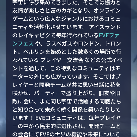
宇宙に呼び集めてきました。そこでは協力と
友情が楽しさと富のカギとなり、オンライン
ゲームという広大なジャンルにおけるコミュ
ニティを活性化させています。 アイスランド
のレイキャビクで毎年行われている
EVEファ
ンフェス
や、ラスベガスやロンドン、トロン
ト、ベルリンを始めとした数多くの場所で行
われている プレイヤー交流会 などの公式イベ
ントを通して、この特別なコミュニティはモ
ニターの外にも広がっています。そこではプ
レイヤーと開発チームが共に思い出話に花を
咲かせ、パーティーで盛り上がり、旧友や旧
敵に会い、また同じ宇宙で活躍する同胞たち
と知り合って末永く続く関係を築いたりして
います！ EVEコミュニティは、毎年プレイヤ
ーの中から民主的に選出され、開発チームと
の会合にてEVEの世界の機能や未来について