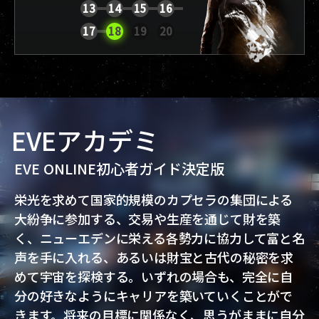
13
14
15
16
レポートを表示
17
18
19
20
EVEアカデミ
EVE ONLINE初心者ガイド決定版
栄光を求めて国家的規模のカプセラの集団による
大紛争に参加する、交易や生産を通じて財を築
く、ニューエデンに栄える各勢力に協力して富と名
声を手に入れる、あるいは財宝と古代の秘密を求
めて宇宙を探検する。いずれの場合も、完全に自
分の好きなようにキャリアを築いていくことがで
きます。将来の目標に関係なく、思うがままに自分