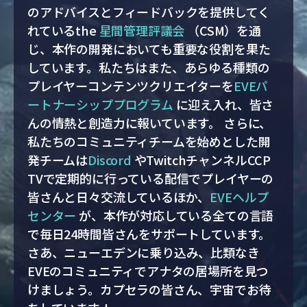
のアドバイスとフィードバックを提供してく
れているthe
星間管理評議会
（CSM）を通
じ、本作の開発においても重要な役割を果た
しています。私たちはまた、あらゆる種類の
プレイヤーコンテンツクリエイターを
EVEパ
ートナーシッププログラム
に迎え入れ、皆さ
んの情熱と創造力に報いています。 さらに、
私たちのコミュニティチームを始めとした開
発チームは
Discord
やTwitchチャンネルCCP
TVで定期的に行っている配信でプレイヤーの
皆さんと日々交流しているほか、
EVEヘルプ
センター
が、本作が対応している全ての言語
で毎日24時間皆さんをサポートしています。
さあ、ニューエデンに乗り込み、比類なき
EVEのコミュニティでアナタの居場所を見つ
けましょう。カプセラの皆さん、宇宙でお待