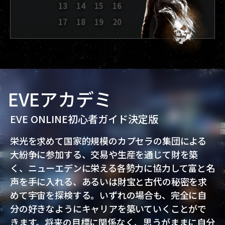
13
14
15
16
レポートを表示
17
18
19
20
EVEアカデミ
EVE ONLINE初心者ガイド決定版
栄光を求めて国家的規模のカプセラの集団による
大紛争に参加する、交易や生産を通じて財を築
く、ニューエデンに栄える各勢力に協力して富と名
声を手に入れる、あるいは財宝と古代の秘密を求
めて宇宙を探検する。いずれの場合も、完全に自
分の好きなようにキャリアを築いていくことがで
きます。将来の目標に関係なく、思うがままに自分