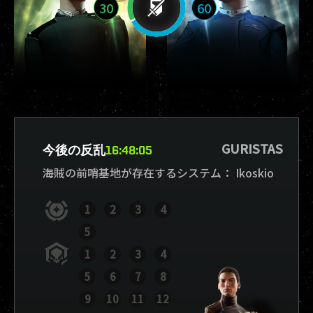
30
60
GURISTAS
今後の反乱
16
:
48
:
04
海賊の前哨基地が存在するシステム：
Ikoskio
1
2
3
4
5
1
2
3
4
5
6
7
8
9
10
11
12