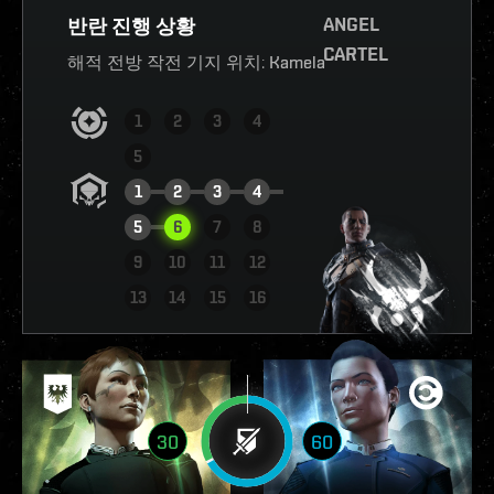
ANGEL
반란 진행 상황
CARTEL
해적 전방 작전 기지 위치:
Kamela
1
2
3
4
5
1
2
3
4
5
6
7
8
9
10
11
12
현황 확인하기
13
14
15
16
30
60