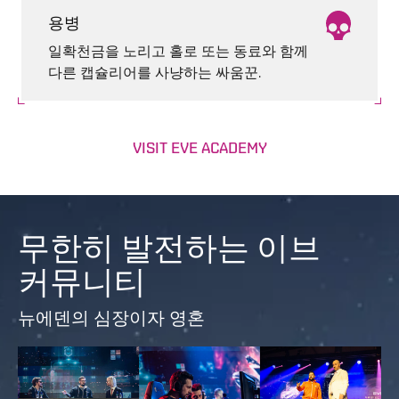
용병
일확천금을 노리고 홀로 또는 동료와 함께
다른 캡슐리어를 사냥하는 싸움꾼.
VISIT EVE ACADEMY
무한히 발전하는 이브
커뮤니티
뉴에덴의 심장이자 영혼