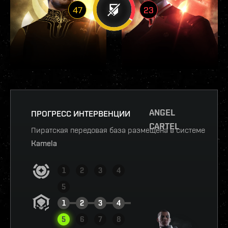
47
23
ANGEL
ПРОГРЕСС ИНТЕРВЕНЦИИ
CARTEL
Пиратская передовая база размещена в системе
Kamela
1
2
3
4
5
1
2
3
4
5
6
7
8