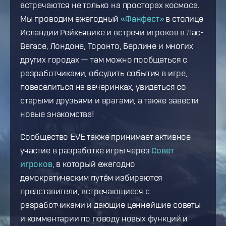
встречаются не только на просторах космоса.
Мы проводим ежегодный
«Фанфест»
в столице
Исландии Рейкьявике и встречи игроков в Лас-
Вегасе, Лондоне, Торонто, Берлине и многих
других городах — там можно пообщаться с
разработчиками, обсудить события в игре,
повеселиться на вечеринках, увидеться со
старыми друзьями и врагами, а также завести
новые знакомства!
Сообщество EVE также принимает активное
участие в разработке игры через
Совет
игроков
, в который ежегодно
демократическим путём избираются
представители, встречающиеся с
разработчиками и дающие ценнейшие советы
и комментарии по поводу новых функций и