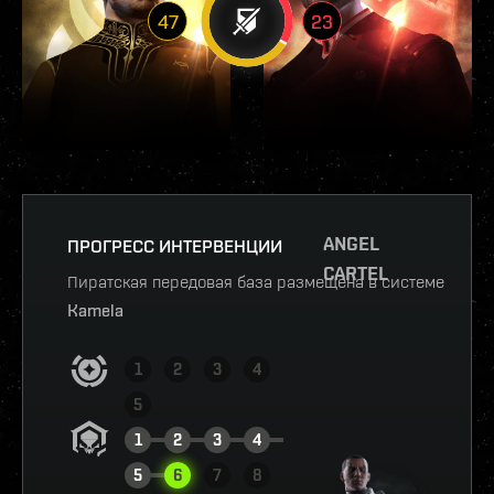
47
23
ANGEL
ПРОГРЕСС ИНТЕРВЕНЦИИ
CARTEL
Пиратская передовая база размещена в системе
Kamela
1
2
3
4
5
1
2
3
4
5
6
7
8