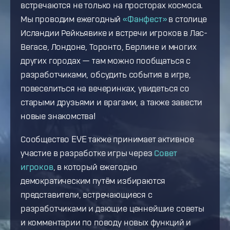
встречаются не только на просторах космоса.
Мы проводим ежегодный
«Фанфест»
в столице
Исландии Рейкьявике и встречи игроков в Лас-
Вегасе, Лондоне, Торонто, Берлине и многих
других городах — там можно пообщаться с
разработчиками, обсудить события в игре,
повеселиться на вечеринках, увидеться со
старыми друзьями и врагами, а также завести
новые знакомства!
Сообщество EVE также принимает активное
участие в разработке игры через
Совет
игроков
, в который ежегодно
демократическим путём избираются
представители, встречающиеся с
разработчиками и дающие ценнейшие советы
и комментарии по поводу новых функций и