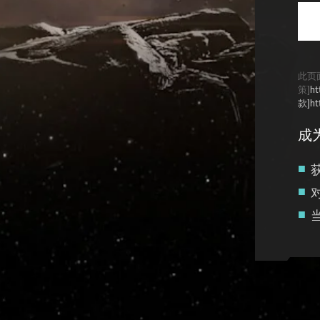
此页面
策]
ht
款]ht
成
Recruitment service url to use:
https://eve-web-user-l