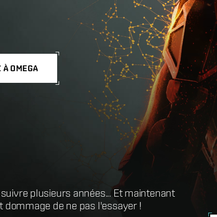
 À OMEGA
 suivre plusieurs années... Et maintenant
 qui voudra vraiment s'y impliquer. - 8/10
rait dommage de ne pas l'essayer !