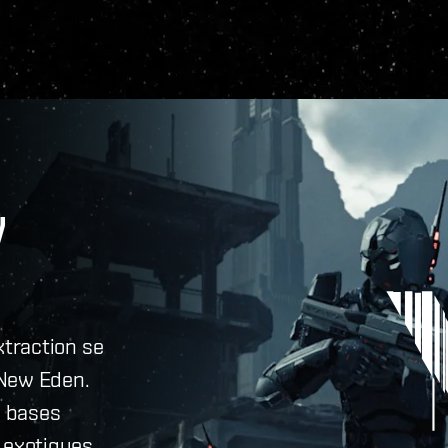
W
traction se
 New Eden.
s bases
 exotiques