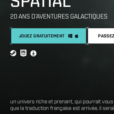
SPATIAL
20 ANS D’AVENTURES GALACTIQUES
JOUEZ GRATUITEMENT
PASSEZ
un univers riche et prenant, qui pourrait vous
Une expérience de jeu rarement atteinte pour
que la traduction française est arrivée, il se