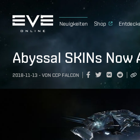
Neuigkeiten
Shop
Entdeck
Abyssal SKINs Now Av
2018-11-13
-
VON
CCP FALCON