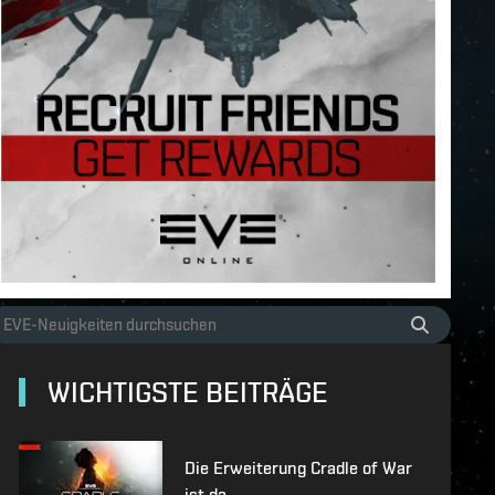
WICHTIGSTE BEITRÄGE
Die Erweiterung Cradle of War
ist da