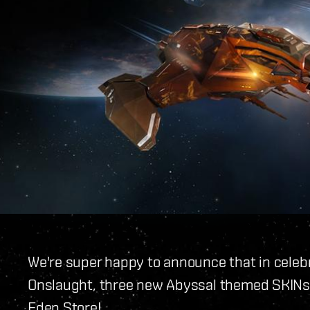
We're super happy to announce that in celeb
Onslaught, three new Abyssal themed SKINs a
Eden Store!