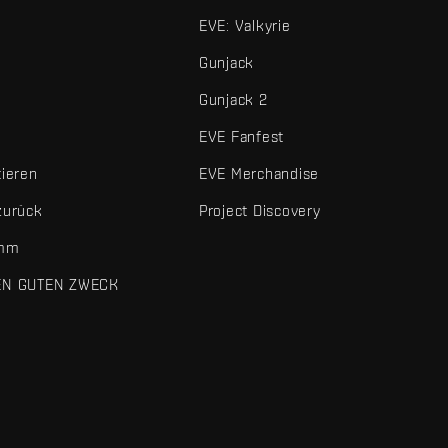
EVE: Valkyrie
Gunjack
Gunjack 2
EVE Fanfest
tieren
EVE Merchandise
zurück
Project Discovery
amm
EN GUTEN ZWECK
 und sonstigen Elemente sind Marken von Fenris Creations.