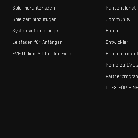
Spiel herunterladen
Kundendienst
Spielzeit hinzufügen
Community
Systemanforderungen
Foren
Leitfaden für Anfänger
Entwickler
EVE Online-Add-in für Excel
Freunde rekru
Kehre zu EVE 
Partnerprogr
PLEX FÜR EIN
EVE Online® und Fenris Creations™ sowie alle zugehörigen Logos
©2026 Fenris Creations. Alle Rechte vorbehalten.