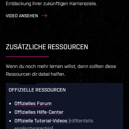
Entdeckung ihrer zukünftigen Karriereziele.
zu gewinnen und sie in einer Vielzahl von
verdienen.
VIDEO ANSEHEN
industriellen Prozessen einzusetzen.
VIDEO ANSEHEN
VIDEO ANSEHEN
VIDEO ANSEHEN
ZUSÄTZLICHE RESSOURCEN
Wenn du noch mehr lernen willst, dann sollten diese
Ressourcen dir dabei helfen.
OFFIZIELLE RESSOURCEN
Offizielles Forum
Offizielles Hilfe-Center
Offizielle Tutorial-Videos
(rößtenteils
englischsprachig)