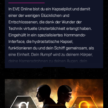
In EVE Online bist du ein Kapselpilot und damit
einer der wenigen Glücklichen und
Entschlossenen, die dank der Wunder der
Technik virtuelle Unsterblichkeit erlangt haben.
Eingehüllt in ein spezialisiertes Kommando-
Interface, die hydrostatische Kapsel,
funktionieren du und dein Schiff gemeinsam, als
eine Einheit. Dein Rumpf wird zu deinem Körper,
deine Kameradrohnen zu deinen Augen, dein
Energiespeicher zu deinem Herzen und deine
Waffen zum Ausdruck deines Willens. Im Falle
eines unerwarteten Todes zeichnet eine neurale
Scananlage in der Kapsel deinen Verstand in
digitaler Form auf und übermittelt ihn in eine
weit entfernte Klonbucht, wodurch du endlos
wiedergeboren werden kannst. Auf ewig frei