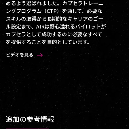
めるよう選ばれました。カプセラトレーニ
宙船に乗って、遥か彼方にある神秘的で美
ー作成に関する情報や艦載AIの
ことができます。宇宙を探索していると、
ェントの依頼でISKと交換に鉱石を集める
家間戦争は、カルダリ・ガレンテ、アマ
『オー
ャリアとなります。税金を減らすためのス
ングプログラム（CTP）を通して、必要な
しく、ときに危険な未知の宇宙へ旅に出る
ラ』
ガス雲やアイスベルト、衛星、さらには船
「採掘」、輸送艦などを使用して物資を運
ー・ミンマターのいずれかのローセク戦域
、そして非常に多様なキャリアパスを
キルを磨いたり、ステーションを所有する
スキルの取得から長期的なキャリアのゴー
のです。
紹介しているので、この動画を見れば、あ
の残骸をサルベージするチャンスなどに遭
ぶ「流通」です。こうしたミッションは、
で行われますが、義勇兵に参加すると敵対
NPCコーポレーションのためにミッション
ル設定まで、AIRは野心溢れるパイロットが
る程度の将来像を持てるようになれます。
遇し、それぞれ資源を収集することができ
NeoComの「エージェンシー」の「エージ
する種族との戦争に巻き込まれ、ハイセク
をこなしたりすることで、利益率が向上し
ビデオを見る
カプセラとして成功するのに必要なすべて
エースソロパイロット？ 海賊行為を働く傭
ます。そのうちに、さまざまな産業プロセ
ェントファインダー」からアクセスした
の移動がより危険なものになります。
ていきます。パイロットがトレーディング
を提供することを目的としています。
兵？ あるいはコーポレーションのCEO？ そ
スで使用する、膨大な量の資源を採掘、収
NPCエージェントに話しかけると見つかり
活動だけで生計を立てることは十分可能で
ビデオを見る
れ以外の道もあります。決めるのはあなた
集する方法が分かってくるはずです。とは
ます。ミッションは難易度に応じて1から5
す。機知に富んだカプセラであれば、遠く
ビデオを見る
です。
いえ、資源採取を始めるだけなら簡単で
までのレベルに分類されています
離れた地域で一般的に購入されるものを調
す。
査し、運搬船を使ってマージンを上乗せし
ビデオを見る
ビデオを見る
たアイテムを持って行くことで、簡単にお金
ビデオを見る
を稼ぐこともできます
ビデオを見る
追加の参考情報