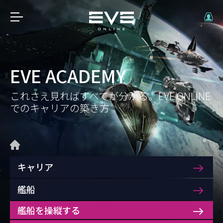
EVE ACADEMY
これさえ見ればすべてが分かる。EVE ONLINE
でのキャリアの築き方
キャリア
艦船
艦船を操縦する