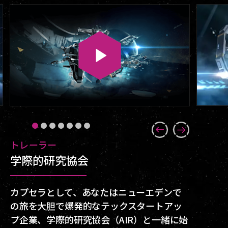
トレーラー
探検家
EVEアカデミ
インダストリアリスト
- インダストリアリスト
エンフォーサー
ソルジャーオブフォーチュン
学際的研究協会
探索には夢がある
選択肢を見つけよう
採掘と資源採取
高度なマーケットでのトレードと投
基本ミッション
国家間戦争
資
カプセラとして、あなたはニューエデンで
何から始めるか決めてしまえば、あなたと
このチュートリアル動画とゲーム内チュー
ニューエデンで何かを作るのに必要な原材
EVEにおけるミッションには3つのタイプが
国家間戦争（FW）では、4つの種族のうち
の旅を大胆で爆発的なテックスタートアッ
星々のあいだを遮るものは一切ありませ
トリアルの両方を活用して、EVE Onlineに
料の多くは、ほぼすべてのシステムに存在
存在します。戦闘艦を使用して海賊の脅威
の1つと手を結び、その義勇兵として敵対勢
公開マーケットでのトレードは、一度に大
プ企業、学際的研究協会（AIR）と一緒に始
ん。EVE Onlineで探索の道を選んだら、宇
おける天職を見つけましょう。キャラクタ
するアステロイドや鉱石サイトで見つける
などを排除する「セキュリティ」、エージ
力のプレイヤーと戦うことになります。国
量の商品を売買することで、それ自体がキ