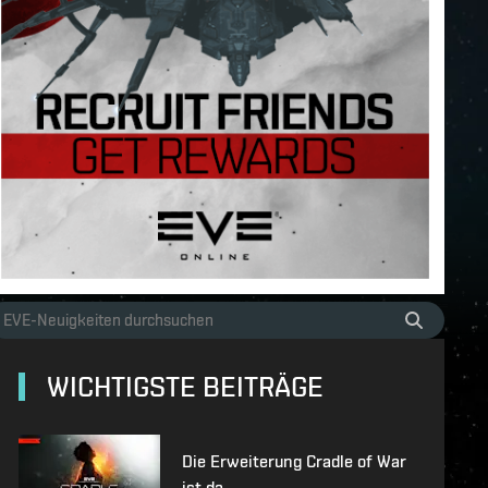
WICHTIGSTE BEITRÄGE
Die Erweiterung Cradle of War
ist da