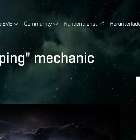
e EVE
Community
Kundendienst
Herunterlad
rping" mechanic