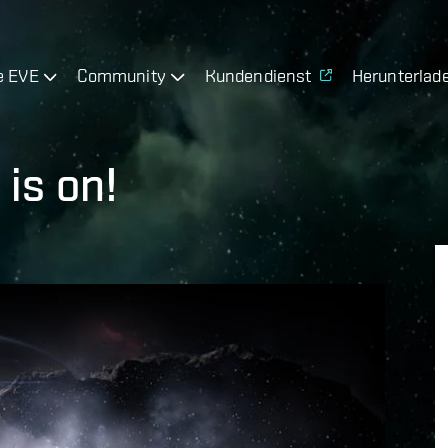
e EVE
Community
Kundendienst
Herunterlad
is on!