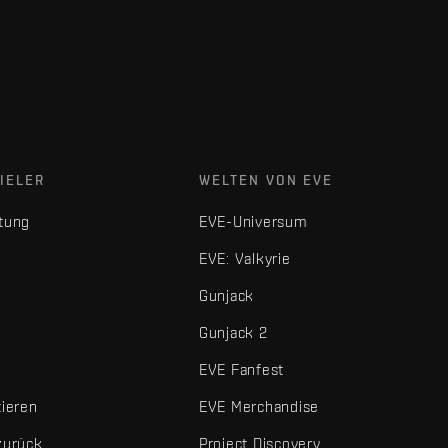
IELER
WELTEN VON EVE
tung
EVE-Universum
EVE: Valkyrie
Gunjack
Gunjack 2
EVE Fanfest
tieren
EVE Merchandise
zurück
Project Discovery