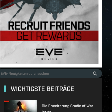
WICHTIGSTE BEITRÄGE
Die Erweiterung Cradle of War
ist da