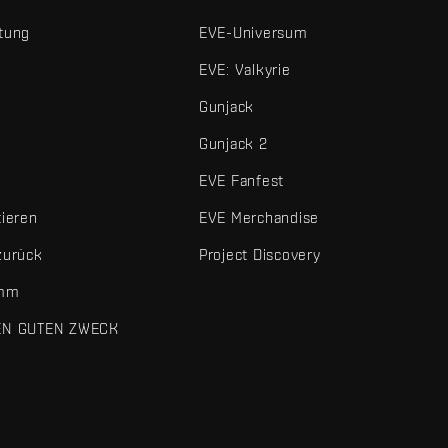
tung
EVE-Universum
EVE: Valkyrie
Gunjack
Gunjack 2
EVE Fanfest
tieren
EVE Merchandise
zurück
Project Discovery
amm
EN GUTEN ZWECK
 und sonstigen Elemente sind Marken von Fenris Creations.