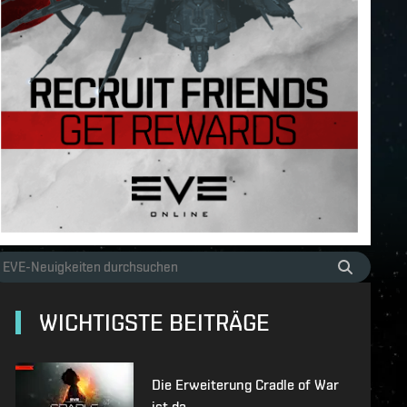
WICHTIGSTE BEITRÄGE
Die Erweiterung Cradle of War
ist da