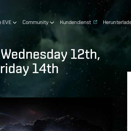
e EVE
Community
Kundendienst
Herunterlad
 Wednesday 12th,
riday 14th