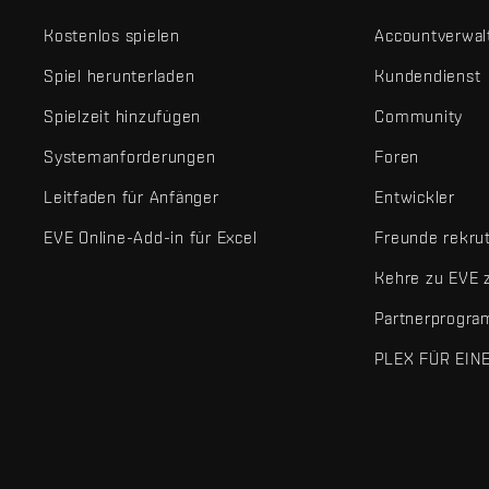
Kostenlos spielen
Accountverwal
Spiel herunterladen
Kundendienst
Spielzeit hinzufügen
Community
Systemanforderungen
Foren
Leitfaden für Anfänger
Entwickler
EVE Online-Add-in für Excel
Freunde rekru
Kehre zu EVE 
Partnerprogr
PLEX FÜR EIN
EVE Online® und Fenris Creations™ sowie alle zugehörigen Logos
©2026 Fenris Creations. Alle Rechte vorbehalten.