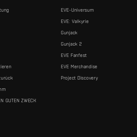
tung
EVE-Universum
EVE: Valkyrie
Gunjack
Gunjack 2
EVE Fanfest
tieren
EVE Merchandise
zurück
Project Discovery
amm
EN GUTEN ZWECK
 und sonstigen Elemente sind Marken von Fenris Creations.