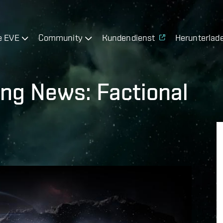
e EVE
Community
Kundendienst
Herunterlad
ng News: Factional