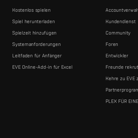
Kostenlos spielen
Accountverwal
Spiel herunterladen
Kundendienst
Spielzeit hinzufügen
Community
Systemanforderungen
Foren
Leitfaden für Anfänger
Entwickler
EVE Online-Add-in für Excel
Freunde rekru
Kehre zu EVE 
Partnerprogr
PLEX FÜR EIN
EVE Online® und Fenris Creations™ sowie alle zugehörigen Logos
©2026 Fenris Creations. Alle Rechte vorbehalten.