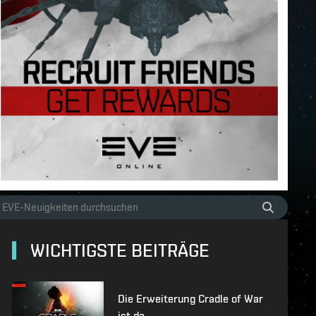
WICHTIGSTE BEITRÄGE
Die Erweiterung Cradle of War
ist da