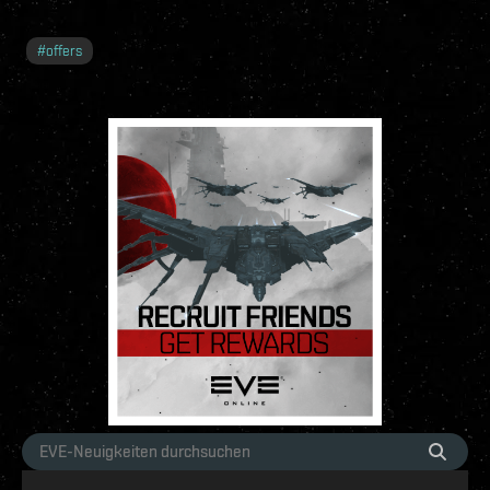
#
offers