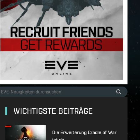
WICHTIGSTE BEITRÄGE
Die Erweiterung Cradle of War
ist da