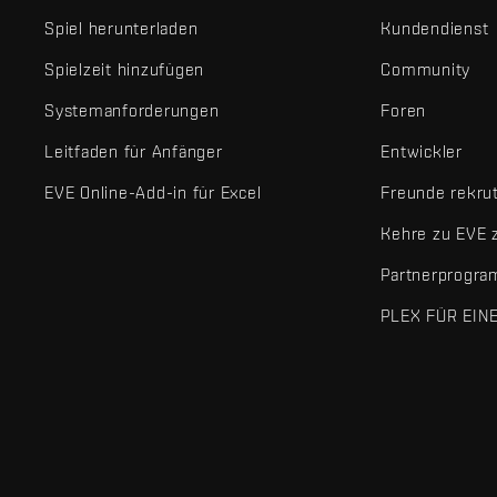
Spiel herunterladen
Kundendienst
Spielzeit hinzufügen
Community
Systemanforderungen
Foren
Leitfaden für Anfänger
Entwickler
EVE Online-Add-in für Excel
Freunde rekru
Kehre zu EVE 
Partnerprogr
PLEX FÜR EIN
EVE Online® und Fenris Creations™ sowie alle zugehörigen Logos
©2026 Fenris Creations. Alle Rechte vorbehalten.