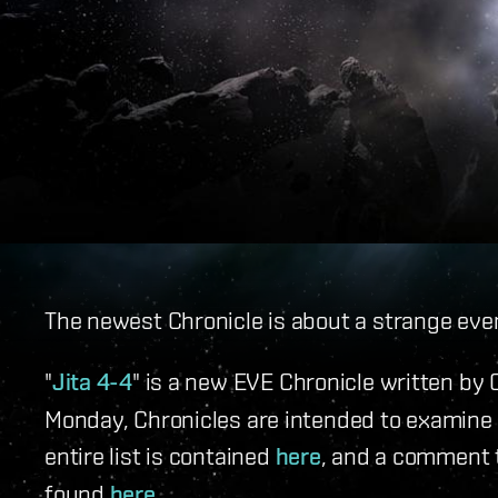
The newest Chronicle is about a strange event
"
Jita 4-4
" is a new EVE Chronicle written by
Monday, Chronicles are intended to examine t
entire list is contained
here
, and a comment t
found
here
.