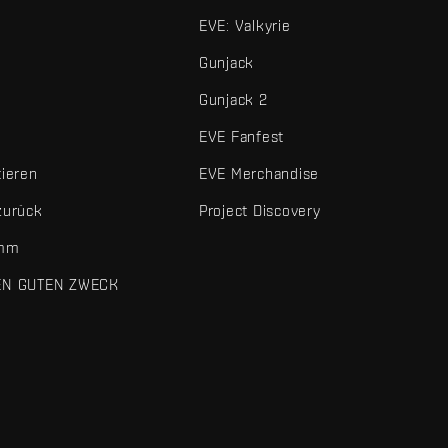
EVE: Valkyrie
Gunjack
Gunjack 2
EVE Fanfest
tieren
EVE Merchandise
zurück
Project Discovery
amm
EN GUTEN ZWECK
 und sonstigen Elemente sind Marken von Fenris Creations.