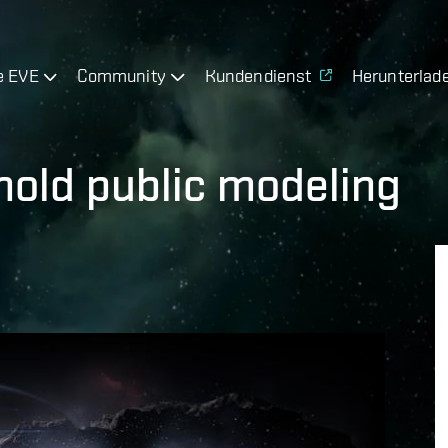
e EVE
Community
Kundendienst
Herunterlad
 hold public modeling