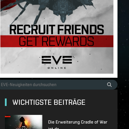
WICHTIGSTE BEITRÄGE
Die Erweiterung Cradle of War
ist da