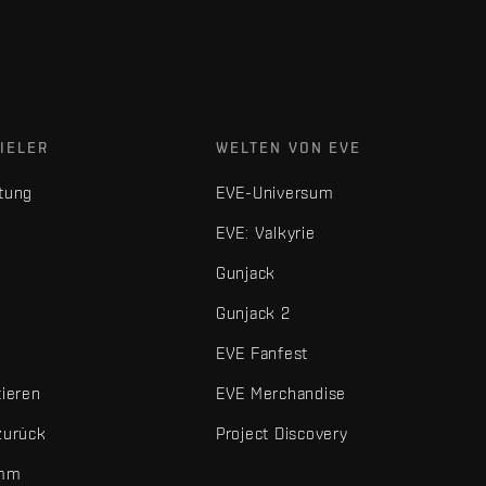
IELER
WELTEN VON EVE
tung
EVE-Universum
EVE: Valkyrie
Gunjack
Gunjack 2
EVE Fanfest
tieren
EVE Merchandise
zurück
Project Discovery
amm