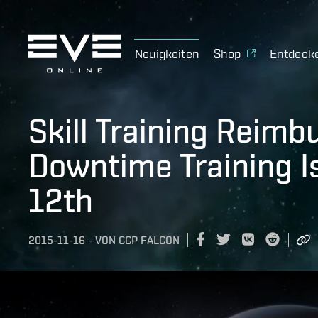
Neuigkeiten
Shop
Entdeck
Skill Training Reim
Downtime Training 
12th
2015-11-16
-
VON
CCP FALCON