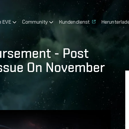
e EVE
Community
Kundendienst
Herunterlad
bursement - Post
Issue On November