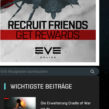
WICHTIGSTE BEITRÄGE
Die Erweiterung Cradle of War
ist da