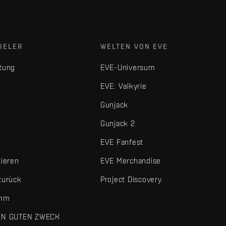
IELER
WELTEN VON EVE
tung
EVE-Universum
EVE: Valkyrie
Gunjack
Gunjack 2
EVE Fanfest
tieren
EVE Merchandise
zurück
Project Discovery
amm
EN GUTEN ZWECK