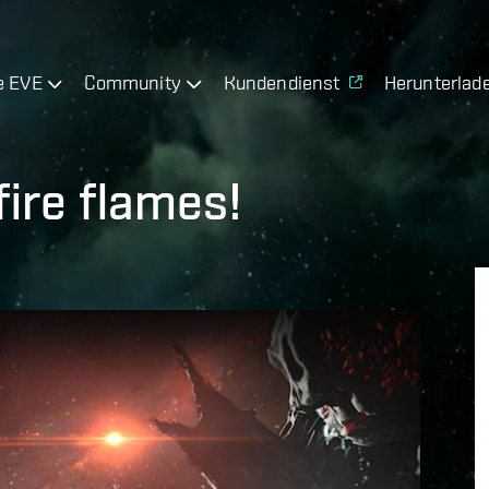
e EVE
Community
Kundendienst
Herunterlad
ire flames!