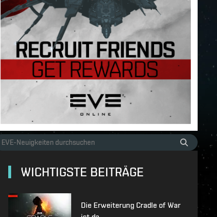
WICHTIGSTE BEITRÄGE
Die Erweiterung Cradle of War
ist da