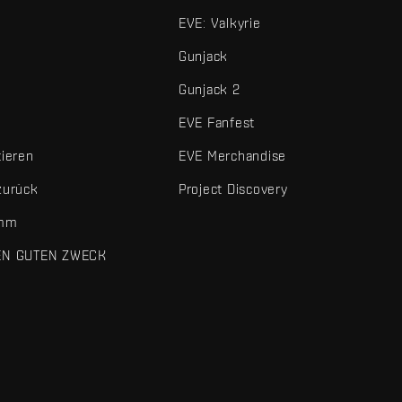
EVE: Valkyrie
Gunjack
Gunjack 2
EVE Fanfest
tieren
EVE Merchandise
zurück
Project Discovery
amm
EN GUTEN ZWECK
 und sonstigen Elemente sind Marken von Fenris Creations.