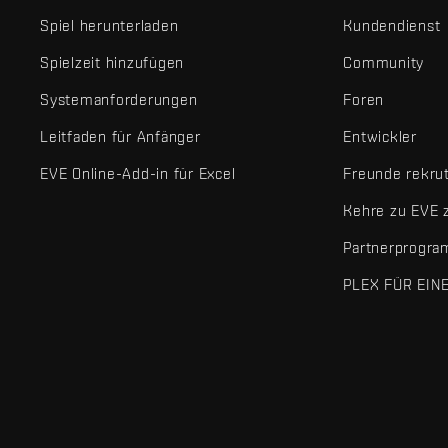
Spiel herunterladen
Kundendienst
Spielzeit hinzufügen
Community
Systemanforderungen
Foren
Leitfaden für Anfänger
Entwickler
EVE Online-Add-in für Excel
Freunde rekru
Kehre zu EVE 
Partnerprogr
PLEX FÜR EIN
EVE Online® und Fenris Creations™ sowie alle zugehörigen Logos
©2026 Fenris Creations. Alle Rechte vorbehalten.