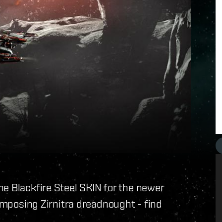
e Blackfire Steel SKIN for the newer
 imposing Zirnitra dreadnought - find