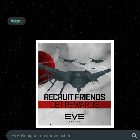
#
ccptv