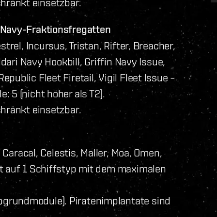
chränkt einsetzbar.
-Navy-Fraktionsfregatten
trel, Incursus, Tristan, Rifter, Breacher,
ldari Navy Hookbill, Griffin Navy Issue,
ublic Fleet Firetail, Vigil Fleet Issue –
 5 (nicht höher als T2).
chränkt einsetzbar.
, Caracal, Celestis, Maller, Moa, Omen,
kt auf 1 Schiffstyp mit dem maximalen
grundmodule). Piratenimplantate sind