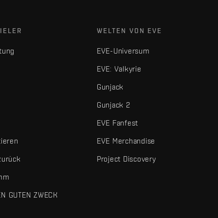
IELER
WELTEN VON EVE
tung
EVE-Universum
EVE: Valkyrie
Gunjack
Gunjack 2
EVE Fanfest
tieren
EVE Merchandise
zurück
Project Discovery
amm
EN GUTEN ZWECK