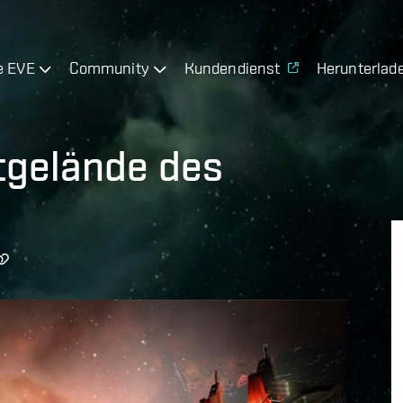
e EVE
Community
Kundendienst
Herunterlad
tgelände des