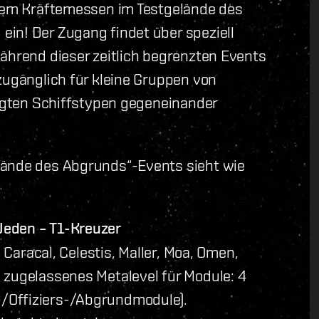
inem Kräftemessen im Testgelände des
in! Der Zugang findet über speziell
während dieser zeitlich begrenzten Events
zugänglich für kleine Gruppen von
legten Schiffstypen gegeneinander
lände des Abgrunds“-Events sieht wie
Jeden – T1-Kreuzer
, Caracal, Celestis, Maller, Moa, Omen,
 zugelassenes Metalevel für Module: 4
/Offiziers-/Abgrundmodule).