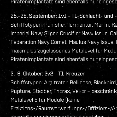
Piratenimplantate sind ebenfalls nur einges
25.–29. September: 1v1 – T1-Schlacht- und 
Schiffstypen: Punisher, Tormentor, Merlin, Kes
Imperial Navy Slicer, Crucifier Navy Issue, Ca
Federation Navy Comet, Maulus Navy Issue, Rep
maximales zugelassenes Metalevel für Module:
Piratenimplantate sind ebenfalls nur einges
2.–6. Oktober: 2v2 – T1-Kreuzer
Schiffstypen: Arbitrator, Bellicose, Blackbird
Rupture, Stabber, Thorax, Vexor – beschrän
Metalevel 5 für Module (keine
Fraktions-/Raumverwerfungs-/Offiziers-/Ab
ebenfalls nur eingeschränkt einsetzbar.