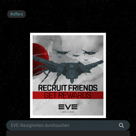
#
offers