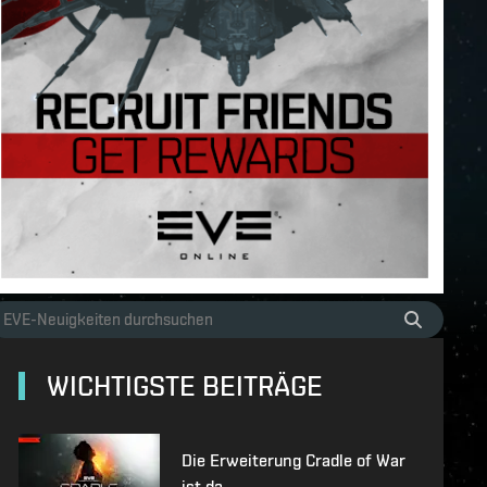
WICHTIGSTE BEITRÄGE
Die Erweiterung Cradle of War
ist da