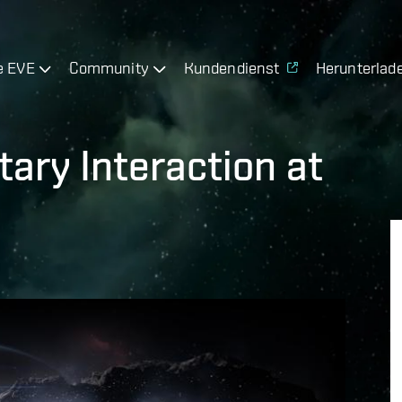
e EVE
Community
Kundendienst
Herunterlad
ary Interaction at