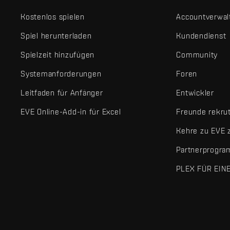
Kostenlos spielen
Accountverwal
Spiel herunterladen
Kundendienst
Spielzeit hinzufügen
Community
Systemanforderungen
Foren
Leitfaden für Anfänger
Entwickler
EVE Online-Add-in für Excel
Freunde rekru
Kehre zu EVE 
Partnerprogr
PLEX FÜR EIN
EVE Online® und Fenris Creations™ sowie alle zugehörigen Logos
©2026 Fenris Creations. Alle Rechte vorbehalten.