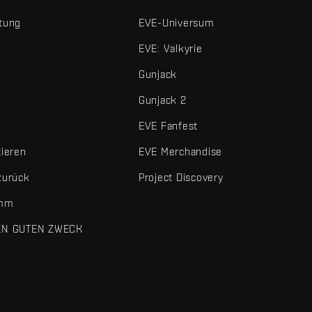
tung
EVE-Universum
EVE: Valkyrie
Gunjack
Gunjack 2
EVE Fanfest
tieren
EVE Merchandise
zurück
Project Discovery
amm
EN GUTEN ZWECK
 und sonstigen Elemente sind Marken von Fenris Creations.