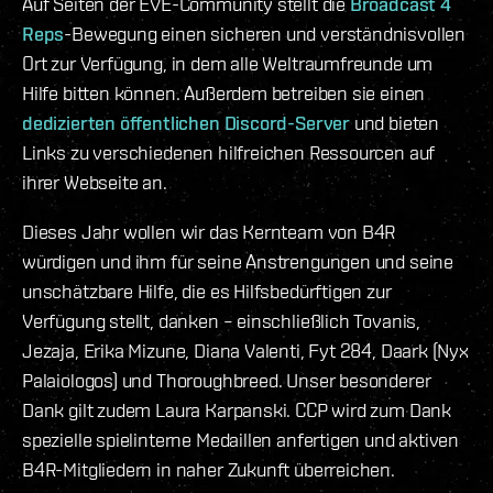
Auf Seiten der EVE-Community stellt die
Broadcast 4
Reps
-Bewegung einen sicheren und verständnisvollen
Ort zur Verfügung, in dem alle Weltraumfreunde um
Hilfe bitten können. Außerdem betreiben sie einen
dedizierten öffentlichen Discord-Server
und bieten
Links zu verschiedenen hilfreichen Ressourcen auf
ihrer Webseite an.
Dieses Jahr wollen wir das Kernteam von B4R
würdigen und ihm für seine Anstrengungen und seine
unschätzbare Hilfe, die es Hilfsbedürftigen zur
Verfügung stellt, danken – einschließlich Tovanis,
Jezaja, Erika Mizune, Diana Valenti, Fyt 284, Daark (Nyx
Palaiologos) und Thoroughbreed. Unser besonderer
Dank gilt zudem Laura Karpanski. CCP wird zum Dank
spezielle spielinterne Medaillen anfertigen und aktiven
B4R-Mitgliedern in naher Zukunft überreichen.