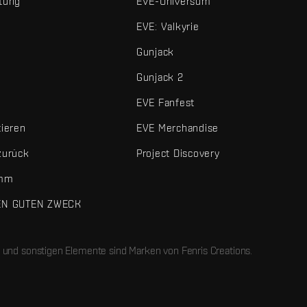
tung
EVE-Universum
EVE: Valkyrie
Gunjack
Gunjack 2
EVE Fanfest
tieren
EVE Merchandise
zurück
Project Discovery
amm
EN GUTEN ZWECK
 und sonstigen Elemente sind Marken von Fenris Creations.