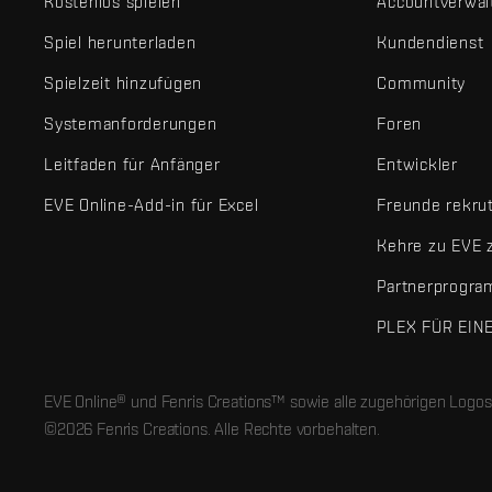
Kostenlos spielen
Accountverwal
Spiel herunterladen
Kundendienst
Spielzeit hinzufügen
Community
Systemanforderungen
Foren
Leitfaden für Anfänger
Entwickler
EVE Online-Add-in für Excel
Freunde rekru
Kehre zu EVE 
Partnerprogr
PLEX FÜR EIN
EVE Online® und Fenris Creations™ sowie alle zugehörigen Logos
©2026 Fenris Creations. Alle Rechte vorbehalten.