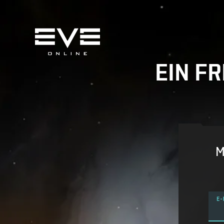
EIN F
M
E-