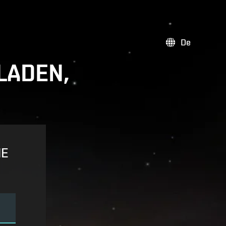
De
LADEN,
NE