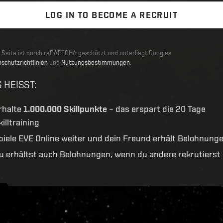
LOG IN TO BECOME A RECRUIT
 Seite ist durch reCAPTCHA geschützt und unterliegt Googles
schutzrichtlinien
und
Nutzungsbestimmungen
.
 HEISST
:
rhalte
1.000.000 Skillpunkte
– das erspart die 20 Tage
killtraining
piele EVE Online weiter und dein Freund erhält Belohnung
u erhältst auch Belohnungen, wenn du andere rekrutierst
ive.evetech.net/api/v1
Flag is
ON