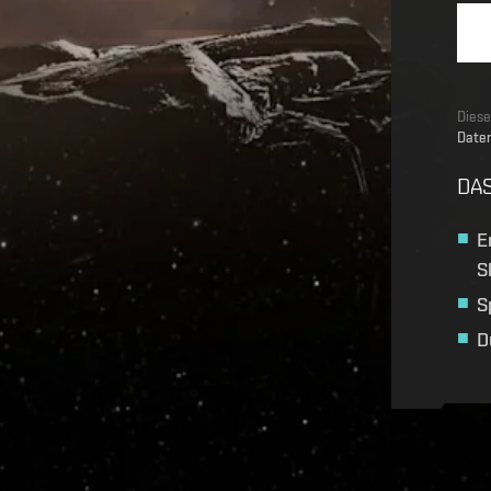
Diese
Daten
DAS
E
S
S
D
Recruitment service url to use:
https://eve-web-user-l