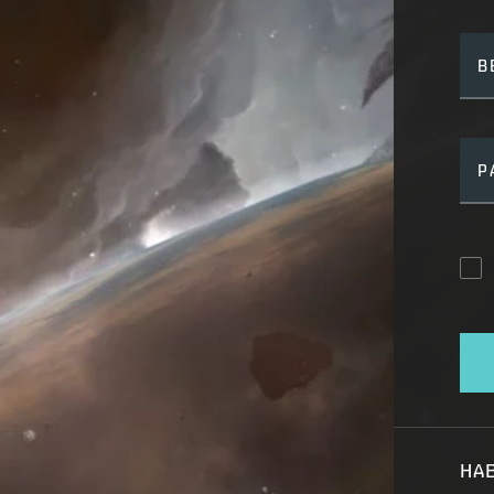
B
P
HAB