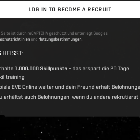
LOG IN TO BECOME A RECRUIT
 Seite ist durch reCAPTCHA geschützt und unterliegt Googles
schutzrichtlinien
und
Nutzungsbestimmungen
.
 HEISST
:
rhalte
1.000.000 Skillpunkte
– das erspart die 20 Tage
killtraining
piele EVE Online weiter und dein Freund erhält Belohnung
u erhältst auch Belohnungen, wenn du andere rekrutierst
ive.evetech.net/api/v1
Flag is
ON