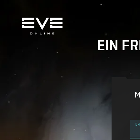
EIN F
M
E-