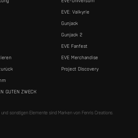
tung
EVE-Universum
EVE: Valkyrie
Gunjack
Gunjack 2
EVE Fanfest
tieren
EVE Merchandise
zurück
Project Discovery
amm
EN GUTEN ZWECK
 und sonstigen Elemente sind Marken von Fenris Creations.