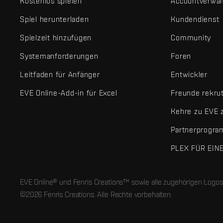
Kostenlos spielen
Accountverwal
Spiel herunterladen
Kundendienst
Spielzeit hinzufügen
Community
Systemanforderungen
Foren
Leitfaden für Anfänger
Entwickler
EVE Online-Add-in für Excel
Freunde rekru
Kehre zu EVE 
Partnerprogr
PLEX FÜR EIN
EVE Online® und Fenris Creations™ sowie alle zugehörigen Logos
©2026 Fenris Creations. Alle Rechte vorbehalten.