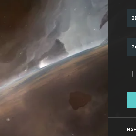
B
P
HAB