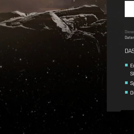
Diese
Daten
DAS
E
S
S
D
Recruitment service url to use:
https://eve-web-user-l