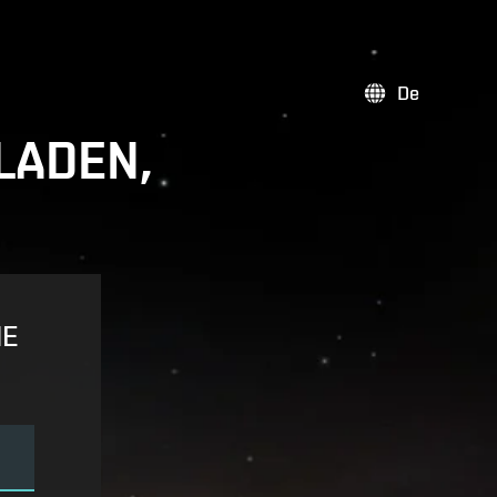
De
LADEN,
NE