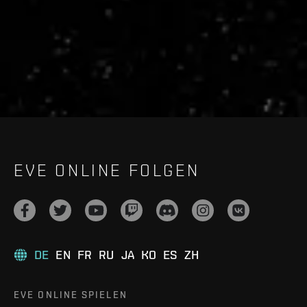
live.evetech.net/api/v1
Flag is
ON
EVE ONLINE FOLGEN
DE
EN
FR
RU
JA
KO
ES
ZH
EVE ONLINE SPIELEN