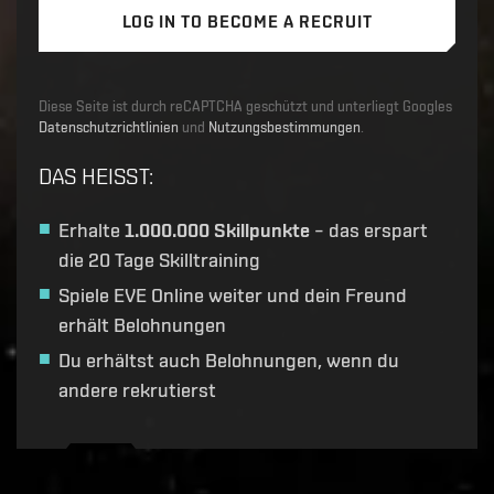
LOG IN TO BECOME A RECRUIT
Diese Seite ist durch reCAPTCHA geschützt und unterliegt Googles
Datenschutzrichtlinien
und
Nutzungsbestimmungen
.
DAS HEISST
:
Erhalte
1.000.000 Skillpunkte
– das erspart
die 20 Tage Skilltraining
Spiele EVE Online weiter und dein Freund
erhält Belohnungen
Du erhältst auch Belohnungen, wenn du
andere rekrutierst
Recruitment service url to use:
https://eve-web-user-