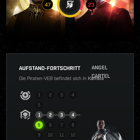
47
23
ANGEL
AUFSTAND-FORTSCHRITT
CARTEL
Die Piraten-VEB befindet sich in
Kamela
1
2
3
4
5
1
2
3
4
5
6
7
8
9
10
11
12
BERICHT ANSEHEN