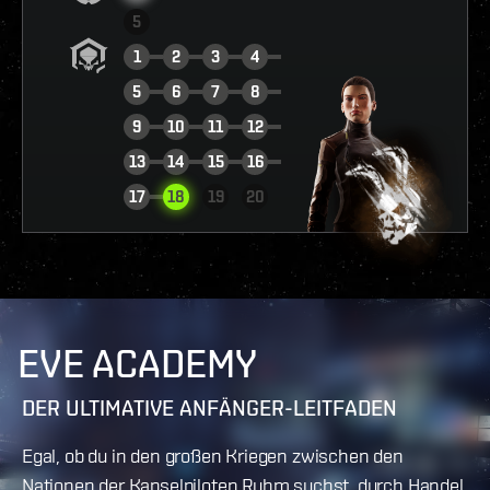
5
1
2
3
4
5
6
7
8
9
10
11
12
13
14
15
16
BERICHT ANSEHEN
17
18
19
20
EVE ACADEMY
DER ULTIMATIVE ANFÄNGER-LEITFADEN
Egal, ob du in den großen Kriegen zwischen den
Nationen der Kapselpiloten Ruhm suchst, durch Handel