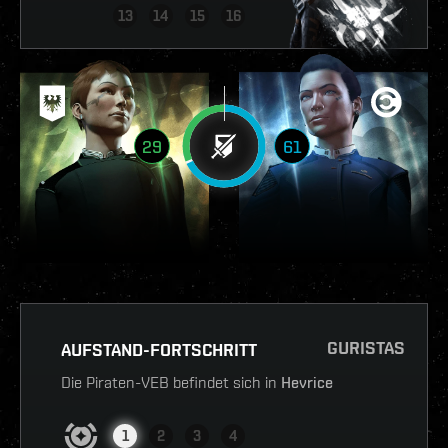
13
14
15
16
29
61
GURISTAS
AUFSTAND-FORTSCHRITT
Die Piraten-VEB befindet sich in
Hevrice
1
2
3
4