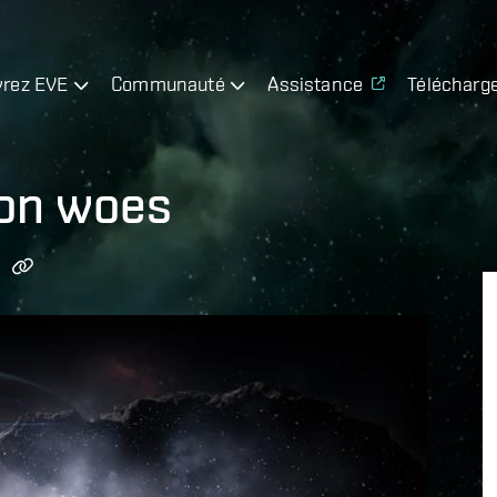
rez EVE
Communauté
Assistance
Télécharg
ion woes