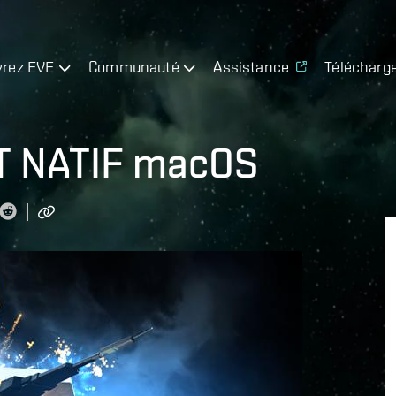
rez EVE
Communauté
Assistance
Télécharg
T NATIF macOS