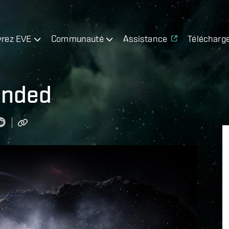
rez EVE
Communauté
Assistance
Télécharg
ended