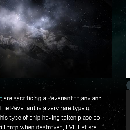
t
are sacrificing a Revenant to any and
The Revenant is a very rare type of
this type of ship having taken place so
t will drop when destroyed, EVE Bet are