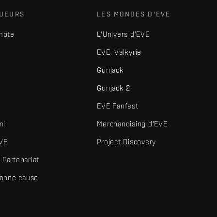
OUEURS
LES MONDES D'EVE
mpte
L'Univers d'EVE
EVE: Valkyrie
Gunjack
Gunjack 2
EVE Fanfest
mi
Merchandising d'EVE
VE
Project Discovery
Partenariat
bonne cause
és et autres éléments sont des marques de Fenris Creations.