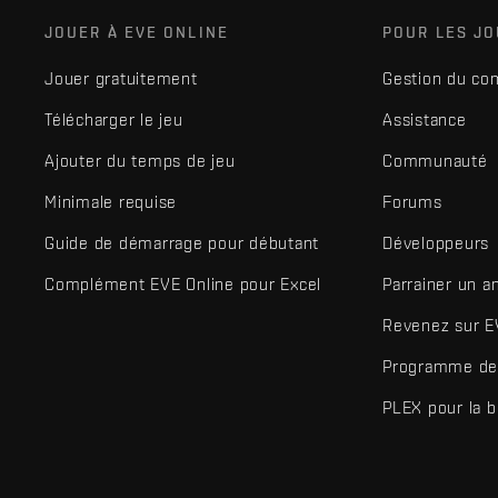
JOUER À EVE ONLINE
POUR LES J
Jouer gratuitement
Gestion du co
Télécharger le jeu
Assistance
Ajouter du temps de jeu
Communauté
Minimale requise
Forums
Guide de démarrage pour débutant
Développeurs
Complément EVE Online pour Excel
Parrainer un a
Revenez sur E
Programme de 
PLEX pour la 
EVE Online® et Fenris Creations™ ainsi que tous les logos associ