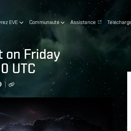
rez EVE
Communauté
Assistance
Télécharg
t on Friday
00 UTC