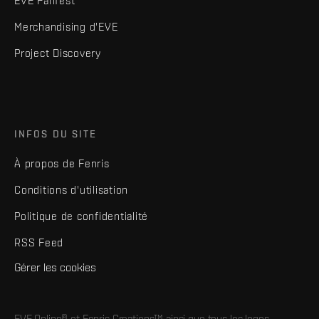
EVE Fanfest
Merchandising d'EVE
Project Discovery
INFOS DU SITE
À propos de Fenris
Conditions d'utilisation
Politique de confidentialité
RSS Feed
Gérer les cookies
EVE Online® et Fenris Creations™ ainsi que tous les logos