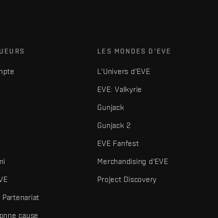
OUEURS
LES MONDES D'EVE
mpte
L'Univers d'EVE
EVE: Valkyrie
Gunjack
Gunjack 2
EVE Fanfest
mi
Merchandising d'EVE
VE
Project Discovery
Partenariat
bonne cause