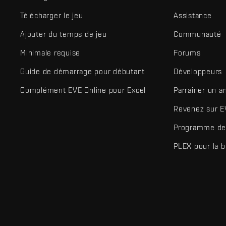
Télécharger le jeu
Assistance
Ajouter du temps de jeu
Communauté
Minimale requise
Forums
Guide de démarrage pour débutant
Développeurs
Complément EVE Online pour Excel
Parrainer un a
Revenez sur E
Programme de 
PLEX pour la 
EVE Online® et Fenris Creations™ ainsi que tous les logos associ
©2026 Fenris Creations. Tous droits réservés.