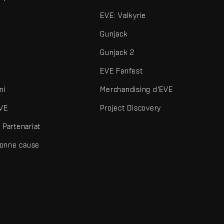
EVE: Valkyrie
Gunjack
Gunjack 2
EVE Fanfest
mi
Merchandising d'EVE
VE
Project Discovery
Partenariat
bonne cause
és et autres éléments sont des marques de Fenris Creations.