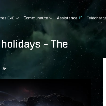
rez EVE
Communauté
Assistance
Télécharg
 holidays – The