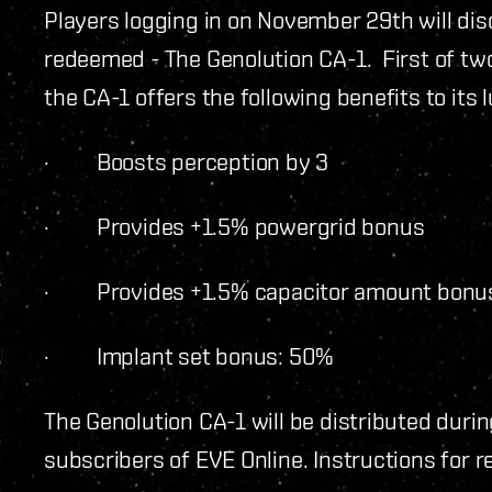
Players logging in on November 29
th
will di
redeemed - The Genolution CA-1. First of two
the CA-1 offers the following benefits to its 
· Boosts perception by 3
· Provides +1.5% powergrid bonus
· Provides +1.5% capacitor amount bonu
· Implant set bonus: 50%
The Genolution CA-1 will be distributed during
subscribers of EVE Online. Instructions for