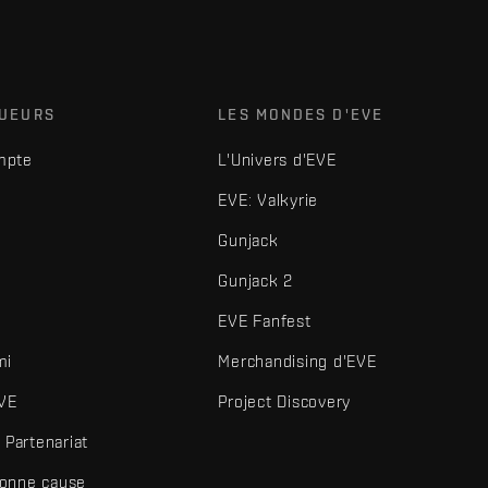
OUEURS
LES MONDES D'EVE
mpte
L'Univers d'EVE
EVE: Valkyrie
Gunjack
Gunjack 2
EVE Fanfest
mi
Merchandising d'EVE
VE
Project Discovery
Partenariat
bonne cause