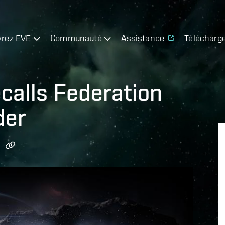
rez EVE
Communauté
Assistance
Télécharg
ecalls Federation
der