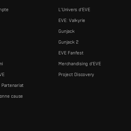
mpte
L'Univers d'EVE
EVE: Valkyrie
Gunjack
Gunjack 2
EVE Fanfest
mi
Merchandising d'EVE
VE
Project Discovery
Partenariat
bonne cause
és et autres éléments sont des marques de Fenris Creations.