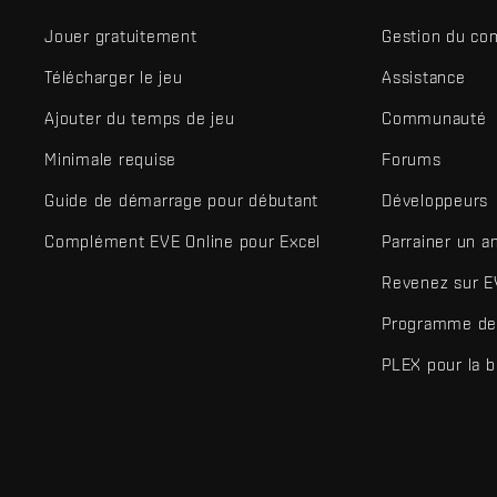
Jouer gratuitement
Gestion du co
Télécharger le jeu
Assistance
Ajouter du temps de jeu
Communauté
Minimale requise
Forums
Guide de démarrage pour débutant
Développeurs
Complément EVE Online pour Excel
Parrainer un a
Revenez sur E
Programme de 
PLEX pour la 
EVE Online® et Fenris Creations™ ainsi que tous les logos associ
©2026 Fenris Creations. Tous droits réservés.