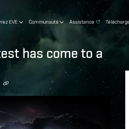
rez EVE
Communauté
Assistance
Télécharg
st has come to a