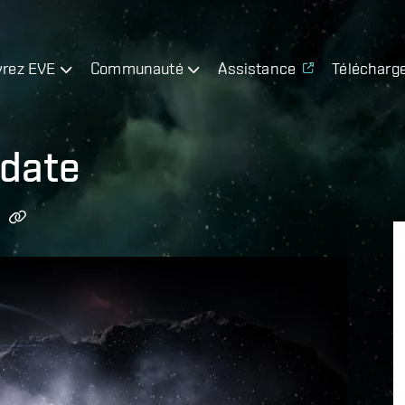
rez EVE
Communauté
Assistance
Télécharg
pdate