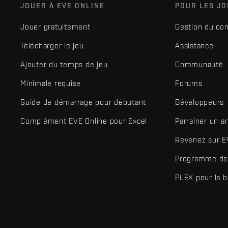
JOUER À EVE ONLINE
POUR LES J
Jouer gratuitement
Gestion du co
Télécharger le jeu
Assistance
Ajouter du temps de jeu
Communauté
Minimale requise
Forums
Guide de démarrage pour débutant
Développeurs
Complément EVE Online pour Excel
Parrainer un a
Revenez sur E
Programme de 
PLEX pour la 
EVE Online® et Fenris Creations™ ainsi que tous les logos associ
©2026 Fenris Creations. Tous droits réservés.