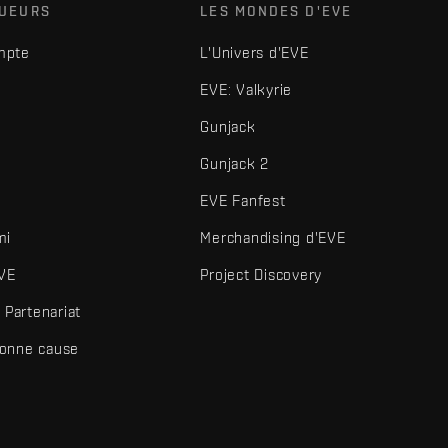
OUEURS
LES MONDES D'EVE
mpte
L'Univers d'EVE
EVE: Valkyrie
Gunjack
Gunjack 2
EVE Fanfest
mi
Merchandising d'EVE
VE
Project Discovery
Partenariat
bonne cause
és et autres éléments sont des marques de Fenris Creations.