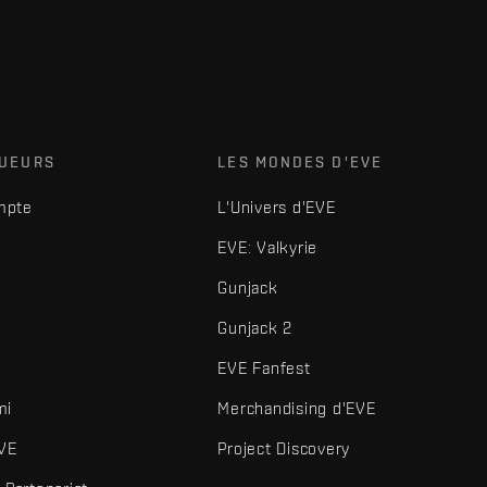
OUEURS
LES MONDES D'EVE
mpte
L'Univers d'EVE
EVE: Valkyrie
Gunjack
Gunjack 2
EVE Fanfest
mi
Merchandising d'EVE
VE
Project Discovery