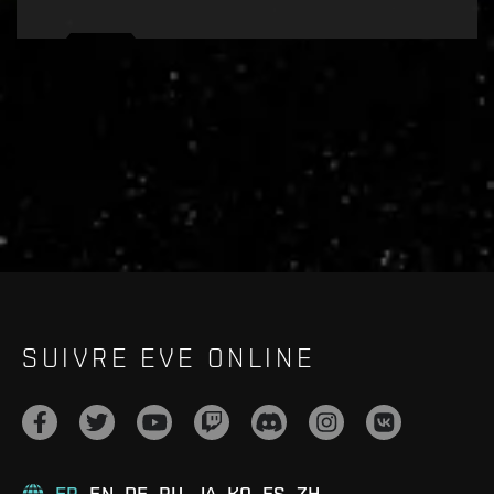
Recruitment service url to use:
https://eve-web-user-
live.evetech.net/api/v1
Flag is
ON
SUIVRE EVE ONLINE
FR
EN
DE
RU
JA
KO
ES
ZH