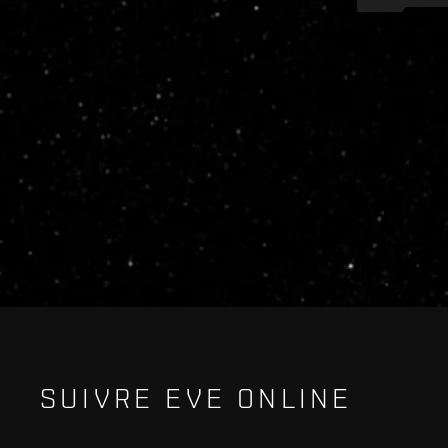
Recruitment service url to use:
https://eve-web-user-l
SUIVRE EVE ONLINE