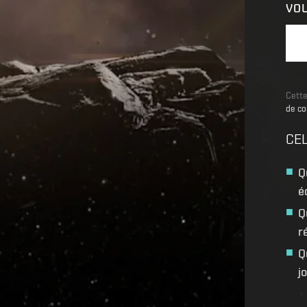
VO
Cette
de co
CEL
Q
é
Q
r
Q
j