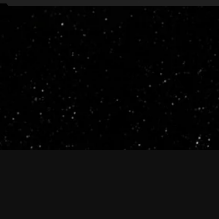
ive.evetech.net/api/v1
Flag is
ON