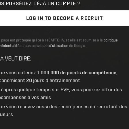
US POSSÉDEZ DÉJÀ UN COMPTE ?
LOG IN TO BECOME A RECRUIT
 page est protégée grâce à reCAPTCHA, et elle est soumise à la
politique
nfidentialité
et aux
conditions d'utilisation
de Google.
A VEUT DIRE
:
ue vous obtenez
1 000 000 de points de compétence
,
conomisant 20 jours d'entraînement
u'après quelque temps sur EVE, vous pourrez offrir des
écompenses à vos amis
ue vous recevez aussi des récompenses en recrutant des
oueurs