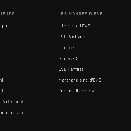
OUEURS
LES MONDES D'EVE
mpte
L'Univers d'EVE
EVE: Valkyrie
Gunjack
Gunjack 2
EVE Fanfest
mi
Merchandising d'EVE
VE
Project Discovery
Partenariat
bonne cause